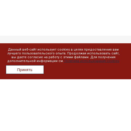
Данный веб-сайт использует cookies в целях предоставления вам
Компания
лучшего пользовательского опыта. Продолжая использовать сайт,
вы даете согласие на работу с этими файлами. Для получения
дополнительной информации см.
Политика использования cookies
О компании
Принять
Лицензии
Сотрудники
Реквизиты
Сведения об образовательной организации
План занятий
Дистанционное обучение
Реестр выданных документов