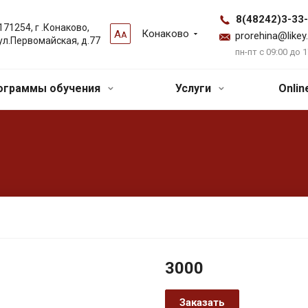
8(48242)3-33
171254, г .Конаково,
Конаково
А
А
prorehina@likey
ул.Первомайская, д.77
пн-пт с 09:00 до 1
ограммы обучения
Услуги
Onli
3000
Заказать