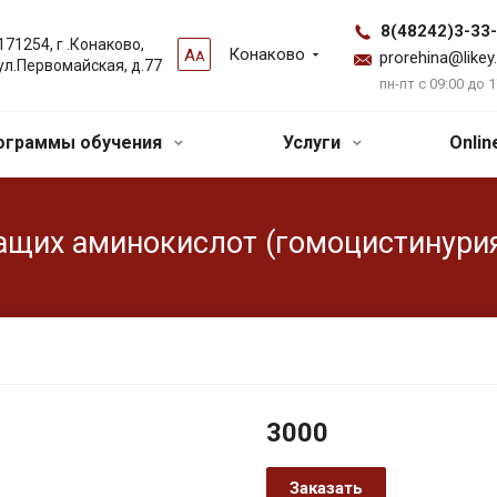
8(48242)3-33
171254, г .Конаково,
Конаково
А
А
prorehina@likey
ул.Первомайская, д.77
пн-пт с 09:00 до 1
ограммы обучения
Услуги
Onli
щих аминокислот (гомоцистинури
3000
Заказать