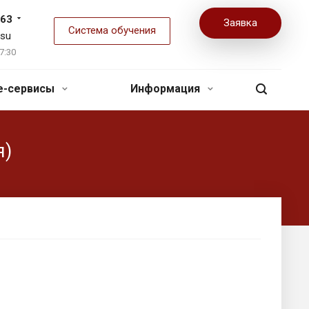
-63
Заявка
Система обучения
.su
7:30
ne-сервисы
Информация
я)