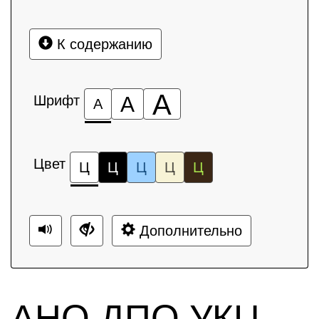
К содержанию
А
Шрифт
А
А
Цвет
Ц
Ц
Ц
Ц
Ц
Дополнительно
АНО ДПО УКЦ